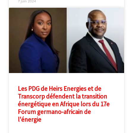
7 juin 2024
Les PDG de Heirs Energies et de
Transcorp défendent la transition
énergétique en Afrique lors du 17e
Forum germano-africain de
l'énergie