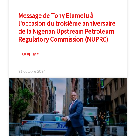
Message de Tony Elumelu à
l'occasion du troisième anniversaire
de la Nigerian Upstream Petroleum
Regulatory Commission (NUPRC)
LIRE PLUS "
21 octobre 2024