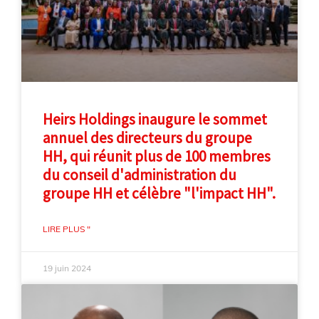
Heirs Holdings inaugure le sommet
annuel des directeurs du groupe
HH, qui réunit plus de 100 membres
du conseil d'administration du
groupe HH et célèbre "l'impact HH".
LIRE PLUS "
19 juin 2024