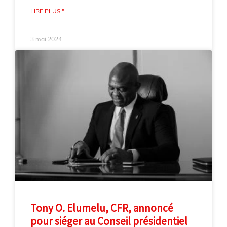
LIRE PLUS "
3 mai 2024
Tony O. Elumelu, CFR, annoncé
pour siéger au Conseil présidentiel