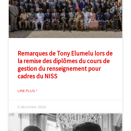
Remarques de Tony Elumelu lors de
la remise des diplômes du cours de
gestion du renseignement pour
cadres du NISS
LIRE PLUS "
5 décembre 2024