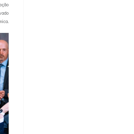
ração
ivado
mica.