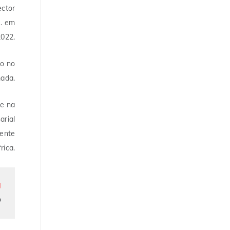
ector
C. em
022.
ho no
mada.
se na
arial
mente
rica.
g
o