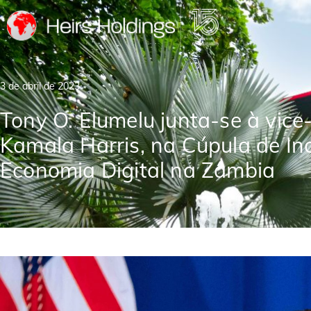
3 de abril de 2023
Tony O. Elumelu junta-se à vice
Kamala Harris, na Cúpula de In
Economia Digital na Zâmbia