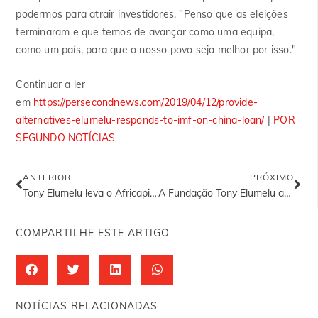
podermos
para atrair
investidores. "Penso que as eleições
terminaram e que temos de avançar como uma equipa,
como um país, para que o nosso povo seja melhor por isso."
Continuar a ler
em
https://persecondnews.com/2019/04/12/provide-
alternatives-elumelu-responds-to-imf-on-china-loan/
|
POR
SEGUNDO NOTÍCIAS
ANTERIOR
PRÓXIMO
Tony Elumelu leva o Africapitalismo a Bruxelas, recebe a Comissão Europeia e outros
A Fundação Tony Elumelu acolherá o maior encontro de empresários africanos no 5º Fórum Anual de Empreendedorismo, em julho, em Abuja
COMPARTILHE ESTE ARTIGO
NOTÍCIAS RELACIONADAS