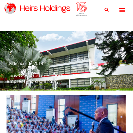
12 de abril de 2019
Tony O. Elumelu responde ao FMI sobre o
empréstimo à China