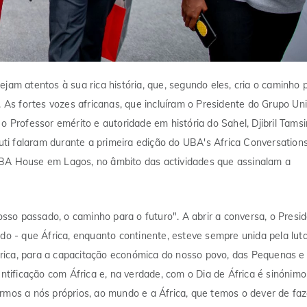
jam atentos à sua rica história, que, segundo eles, cria o caminho 
. As fortes vozes africanas, que incluíram o Presidente do Grupo Un
o Professor emérito e autoridade em história do Sahel, Djibril Tamsi
i falaram durante a primeira edição do UBA's Africa Conversations
UBA House em Lagos, no âmbito das actividades que assinalam a
nosso passado, o caminho para o futuro". A abrir a conversa, o Presi
 - que África, enquanto continente, esteve sempre unida pela lut
rica, para a capacitação económica do nosso povo, das Pequenas e
ificação com África e, na verdade, com o Dia de África é sinónimo
os a nós próprios, ao mundo e a África, que temos o dever de faz