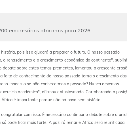
200 empresários africanos para 2026
istória, pois isso ajudará a preparar o futuro. O nosso passado
, o renascimento e o crescimento económico do continente", sublin
r o debate sobre estes temas prementes, lamentou a crescente eros
e a falta de conhecimento do nosso passado torna o crescimento das
nómeno moderno se não conhecermos o passado? Nunca devemos
m exercício académico", afirmou entusiasmado. Corroborando a posiç
e África é importante porque não há povo sem história.
 congratular com isso. É necessário continuar o debate sobre a uni
só pode ficar mais forte. A paz irá reinar e África será reunificada.