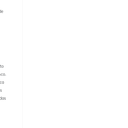
de
a
to
nco.
ica
os
 das