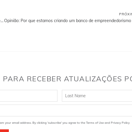
PRÓX
Tony Elumelu: Em representação de África, os líderes mundiais reúnem-se na Cimeira "Tech for Good" do Presidente Macron
 PARA RECEBER ATUALIZAÇÕES P
am your email address. By clicking 'subscribe' you agree to the Terms of Use and Privacy Policy