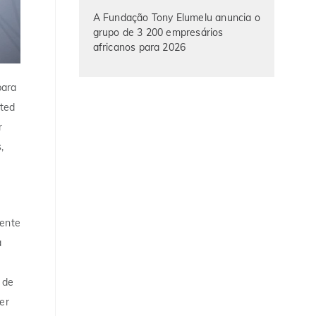
A Fundação Tony Elumelu anuncia o
grupo de 3 200 empresários
africanos para 2026
para
ited
r
,
dente
a
 de
er