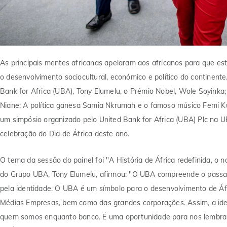
As principais mentes africanas apelaram aos africanos para que este
o desenvolvimento sociocultural, económico e político do continente
Bank for Africa (UBA), Tony Elumelu, o Prémio Nobel, Wole Soyinka; 
Niane; A política ganesa Samia Nkrumah e o famoso músico Femi Kut
um simpósio organizado pelo United Bank for Africa (UBA) Plc na 
celebração do Dia de África deste ano.
O tema da sessão do painel foi "A História de África redefinida, o 
do Grupo UBA, Tony Elumelu, afirmou: "O UBA compreende o passado
pela identidade. O UBA é um símbolo para o desenvolvimento de Áf
Médias Empresas, bem como das grandes corporações. Assim, a ident
quem somos enquanto banco. É uma oportunidade para nos lembrarm