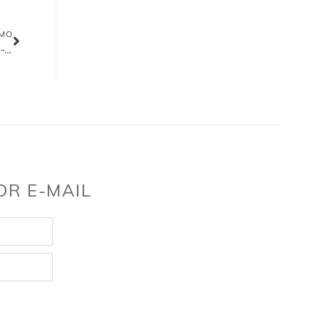
IMO
Opinião: Por que estamos criando um banco de empreendedorismo -VP Osinbajo
OR E-MAIL