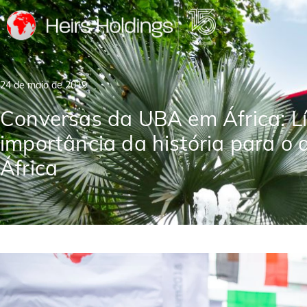
24 de maio de 2019
Conversas da UBA em África: Lí
importância da história para o
África