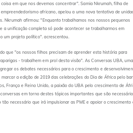
coisa em que nos devemos concentrar". Samia Nkrumah, filha de
empreendedorismo africano, apelou a uma nova tentativa de unida
ovos. Nkrumah afirmou: "Enquanto trabalhamos nos nossos pequenos
o e a unificação completa só pode acontecer se trabalharmos em
um projeto político". acrescentou.
ndo que "os nossos filhos precisam de aprender esta história para
 raparigas - trabalhem em prol desta visão". As Conversas UBA, um
o agregar os debates necessários para o crescimento e desenvolvimen
a marcar a edição de 2019 das celebrações do Dia de África pelo ba
s, França e Reino Unido, a paixão do UBA pelo crescimento de Áfr
s conversas em torno destes tópicos importantes que são necessári
io tão necessário que irá impulsionar as PME e apoiar o crescimento