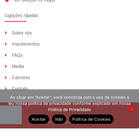
Ligações rápidas
Sobre nós
Investimentos
FAQs
Media
Carreiras
Contato
Ao clicar em "Aceitar", você concorda com o uso de cookies e
leu nossa política de privacidade conforme explicado em nossa
©2026 Heirs Holdings
Política de Privacidade
Aceitar
Não
Política de Cookies
Política de privacidade
Termos e condições