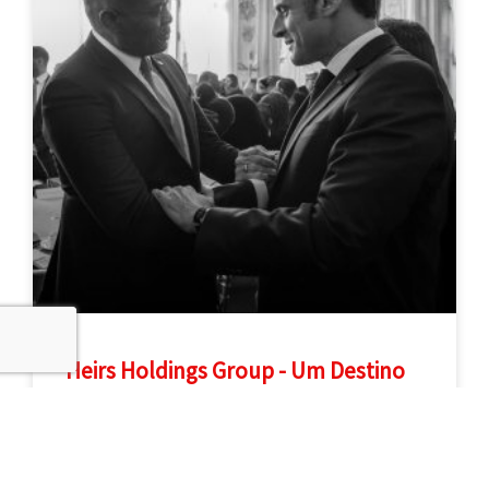
Ao clicar em "Aceitar", você concorda com o uso de cookies e
leu nossa política de privacidade conforme explicado em nossa
Política de Privacidade
Aceitar
Não
Política de Cookies
Heirs Holdings Group - Um Destino
Africano - Um Destino Global
LER MAIS "