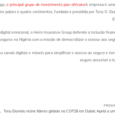
ngs,
o principal grupo de investimento pan-africano
A empresa é uma
o países e quatro continentes, fundada e presidida por Tony O. El
(
gital omnicanal, o Heirs Insurance Group defende a inclusão finan
e seguros na Nigéria com a missão de democratizar o acesso aos seg
 canais digitais e móveis para simplificar o acesso ao seguro e tor
seguro acessível a t
PRÓX
 pelo Crescimento no Setor de Seguros da Nigéria