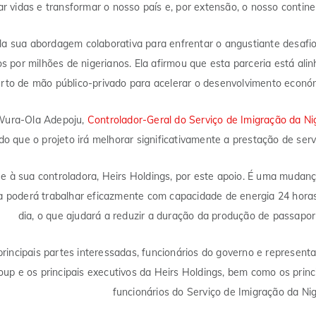
ar vidas e transformar o nosso país e, por extensão, o nosso contine
la sua abordagem colaborativa para enfrentar o angustiante desafi
 por milhões de nigerianos. Ela afirmou que esta parceria está ali
perto de mão público-privado para acelerar o desenvolvimento econó
e Wura-Ola Adepoju,
Controlador-Geral do Serviço de Imigração da Ni
 que o projeto irá melhorar significativamente a prestação de serv
 e à sua controladora, Heirs Holdings, por este apoio. É uma mudan
ipa poderá trabalhar eficazmente com capacidade de energia 24 hora
dia, o que ajudará a reduzir a duração da produção de passapor
ncipais partes interessadas, funcionários do governo e represent
up e os principais executivos da Heirs Holdings, bem como os princ
funcionários do Serviço de Imigração da Nig