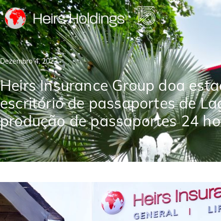
Dezembro 4, 2023
Heirs Insurance Group doa esta
escritório de passaportes de L
produção de passaportes 24 ho