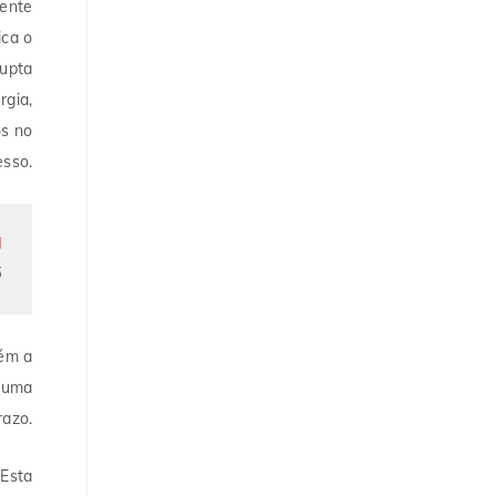
mente
ica o
rupta
rgia,
os no
esso.
g
6
bém a
, uma
razo.
 Esta