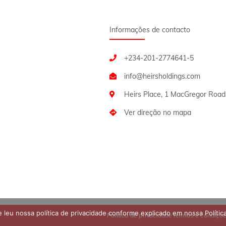
Informações de contacto
+234-201-2774641-5
Heirs Place, 1 MacGregor Road,
Ver direção no mapa
 leu nossa política de privacidade conforme explicado em nossa Polític
Política de privacidade
Termos e condiçõ