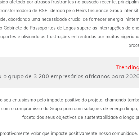
ido afetada por atrasos frustrantes no passado recente, principal
a transformadora de RSE liderada pelo Heirs Insurance Group intensif
de, abordando uma necessidade crucial de fornecer energia ininter
 o Gabinete de Passaportes de Lagos supere as interrupções de ene
aportes e aliviando as frustrações enfrentadas por muitos nigerian
proc
Trendin
 o grupo de 3 200 empresários africanos para 202
o seu entusiasmo pelo impacto positivo do projeto, chamando tam
nha com o compromisso do Grupo para com soluções de energia limpa
faceta dos seus objectivos de sustentabilidade a longo p
r proativamente valor que impacte positivamente nossa comunidade.