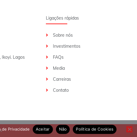
Ligações rápidas
Sobre nós
Investimentos
 Ikoyi. Lagos
FAQs
Media
Carreiras
Contato
a de Privacidade
Aceitar
Não
Política de Cookies
es