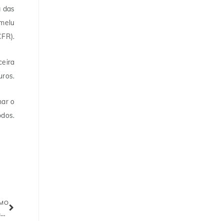
 das
umelu
CFR).
ceira
uros.
nar o
odos.
IMO
Tony Elumelu reúne líderes globais na COP28 em Dubai; Apela a uma acção climática imediata para África