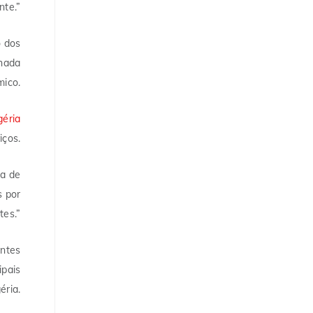
nte.”
o dos
nhada
mico.
géria
iços.
ça de
s por
tes.”
antes
ipais
éria.