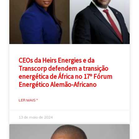
CEOs da Heirs Energies e da
Transcorp defendem a transição
energética de África no 17º Fórum
Energético Alemão-Africano
LER MAIS "
13 de maio de 2024