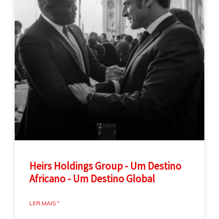
Heirs Holdings Group - Um Destino
Africano - Um Destino Global
LER MAIS "