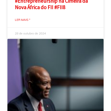
#Entrepreneurship na Cimeira da
Nova África do FII #FII8
LER MAIS "
28 de outubro de 2024