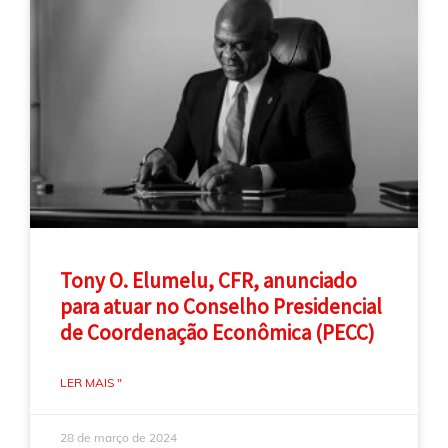
Tony O. Elumelu, CFR, anunciado
para atuar no Conselho Presidencial
de Coordenação Econômica (PECC)
LER MAIS "
28 de março de 2024