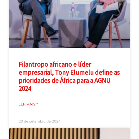
Filantropo africano e líder
empresarial, Tony Elumelu define as
prioridades de África para a AGNU
2024
LER MAIS "
20 de setembro de 2024