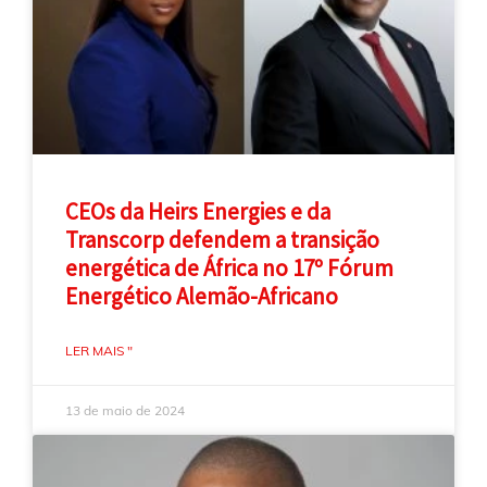
CEOs da Heirs Energies e da
Transcorp defendem a transição
energética de África no 17º Fórum
Energético Alemão-Africano
LER MAIS "
13 de maio de 2024