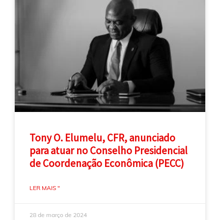
Tony O. Elumelu, CFR, anunciado
para atuar no Conselho Presidencial
de Coordenação Econômica (PECC)
LER MAIS "
28 de março de 2024