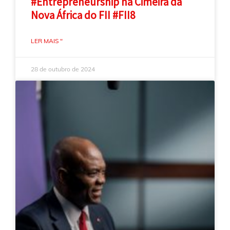
#Entrepreneurship na Cimeira da
Nova África do FII #FII8
LER MAIS "
28 de outubro de 2024