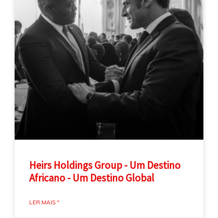
Heirs Holdings Group - Um Destino
Africano - Um Destino Global
LER MAIS "