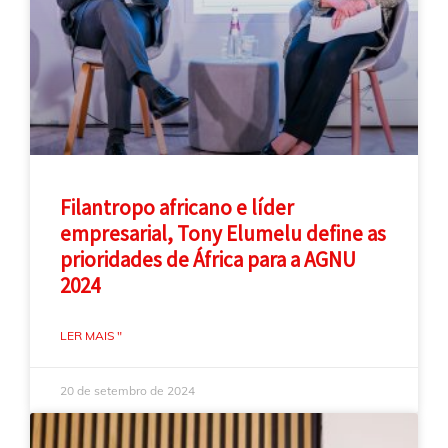
Filantropo africano e líder
empresarial, Tony Elumelu define as
prioridades de África para a AGNU
2024
LER MAIS "
20 de setembro de 2024