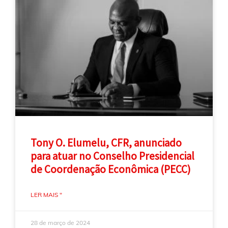
Tony O. Elumelu, CFR, anunciado
para atuar no Conselho Presidencial
de Coordenação Econômica (PECC)
LER MAIS "
28 de março de 2024