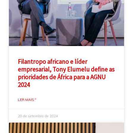
Filantropo africano e líder
empresarial, Tony Elumelu define as
prioridades de África para a AGNU
2024
LER MAIS "
20 de setembro de 2024