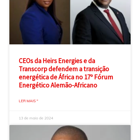
CEOs da Heirs Energies e da
Transcorp defendem a transição
energética de África no 17º Fórum
Energético Alemão-Africano
LER MAIS "
13 de maio de 2024