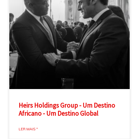
Heirs Holdings Group - Um Destino
Africano - Um Destino Global
LER MAIS "