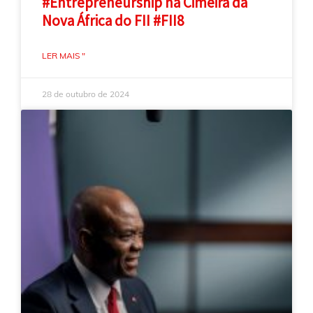
#Entrepreneurship na Cimeira da
Nova África do FII #FII8
LER MAIS "
28 de outubro de 2024