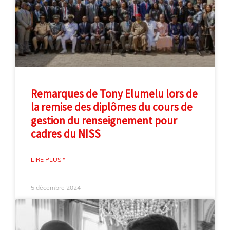
Remarques de Tony Elumelu lors de
la remise des diplômes du cours de
gestion du renseignement pour
cadres du NISS
LIRE PLUS "
5 décembre 2024