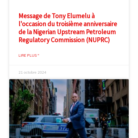
Message de Tony Elumelu à
l'occasion du troisième anniversaire
de la Nigerian Upstream Petroleum
Regulatory Commission (NUPRC)
LIRE PLUS "
21 octobre 2024