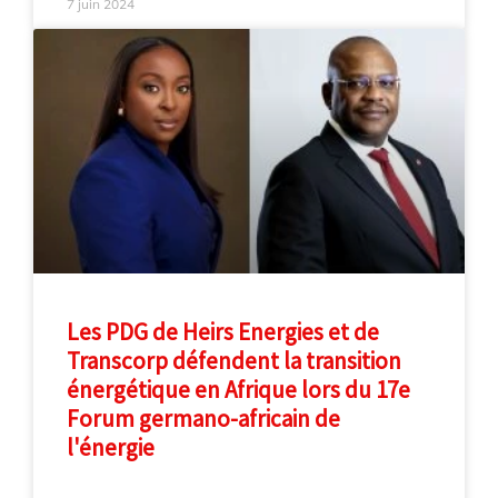
7 juin 2024
Les PDG de Heirs Energies et de
Transcorp défendent la transition
énergétique en Afrique lors du 17e
Forum germano-africain de
l'énergie