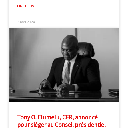
LIRE PLUS "
3 mai 2024
Tony O. Elumelu, CFR, annoncé
pour siéger au Conseil présidentiel