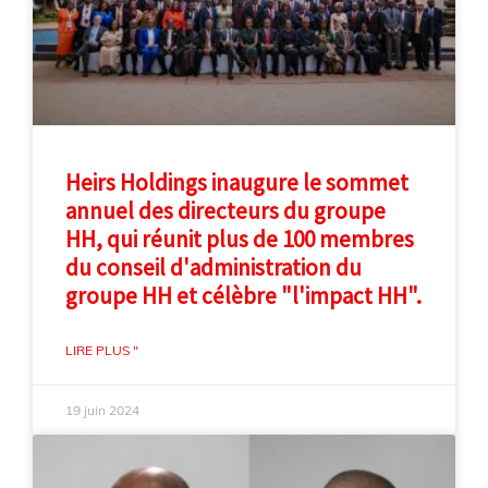
Heirs Holdings inaugure le sommet
annuel des directeurs du groupe
HH, qui réunit plus de 100 membres
du conseil d'administration du
groupe HH et célèbre "l'impact HH".
LIRE PLUS "
19 juin 2024