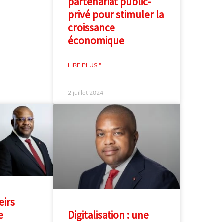
partenariat public-
privé pour stimuler la
croissance
économique
LIRE PLUS "
2 juillet 2024
eirs
e
Digitalisation : une