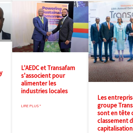
L'AEDC et Transafam
y
s'associent pour
alimenter les
industries locales
Les entrepris
groupe Tran
LIRE PLUS "
sont en tête 
classement d
capitalisation