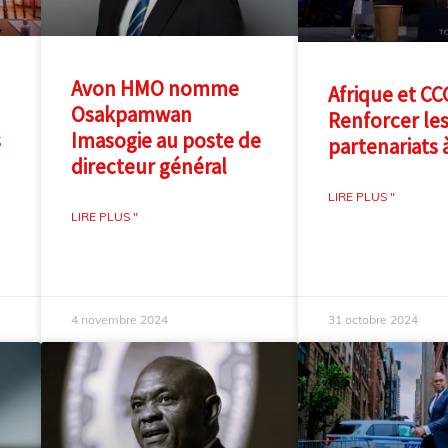
Avon HMO nomme
Afrique et CCG
Osakpamwan
Renforcer le
s
Imasogie au poste de
partenariats à
directeur général
LIRE PLUS "
LIRE PLUS "
4 novembre 2024
31 octobre 2024