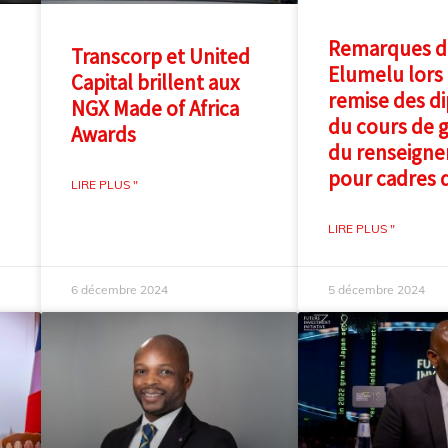
Remarques d
Transcorp et United
Elumelu lors 
Capital brillent aux
remise des d
NGX Made of Africa
du cours de 
Awards
du renseign
pour cadres 
LIRE PLUS "
LIRE PLUS "
6 décembre 2024
5 décembre 2024