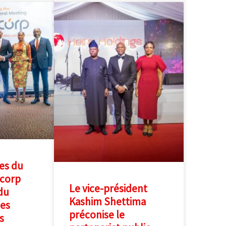
es du
scorp
Le vice-président
du
Kashim Shettima
es
préconise le
s