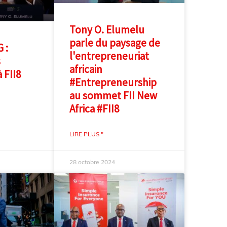
Tony O. Elumelu
parle du paysage de
 :
l'entrepreneuriat
s
africain
 FII8
#Entrepreneurship
au sommet FII New
Africa #FII8
LIRE PLUS "
28 octobre 2024