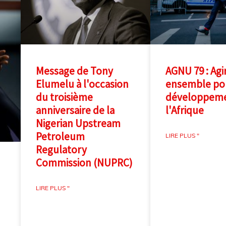
Message de Tony
AGNU 79 : Agi
Elumelu à l'occasion
ensemble pou
du troisième
développeme
anniversaire de la
l'Afrique
Nigerian Upstream
Petroleum
LIRE PLUS "
Regulatory
Commission (NUPRC)
LIRE PLUS "