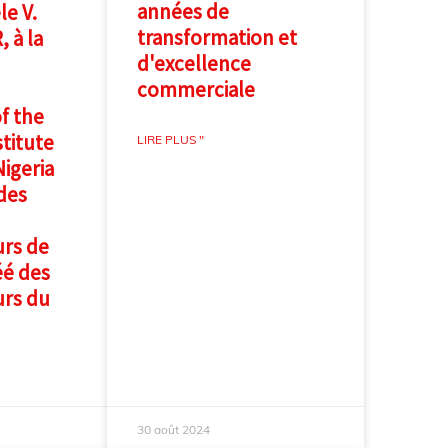
années de
le V.
transformation et
 à la
d'excellence
commerciale
f the
titute
LIRE PLUS "
Nigeria
des
urs de
éé des
urs du
30 août 2024