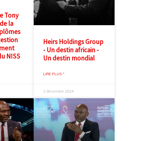
e Tony
de la
iplômes
gestion
Heirs Holdings Group
ement
- Un destin africain -
du NISS
Un destin mondial
LIRE PLUS "
2 décembre 2024