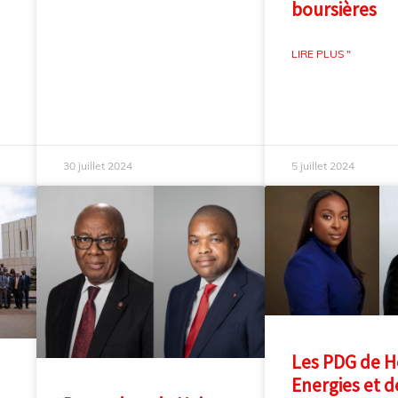
boursières
LIRE PLUS "
30 juillet 2024
5 juillet 2024
Les PDG de H
Energies et d