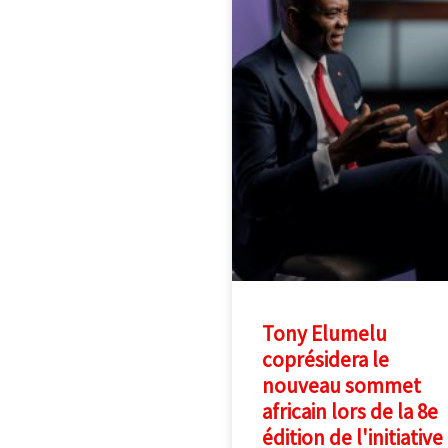
Tony Elumelu
coprésidera le
nouveau sommet
africain lors de la 8e
édition de l'initiative