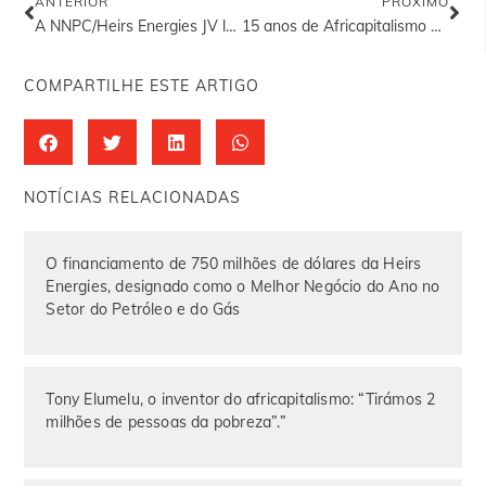
ANTERIOR
PRÓXIMO
A NNPC/Heirs Energies JV lança uma bolsa de estudos universitária para as comunidades anfitriãs da OML 17
15 anos de Africapitalismo em Ação: Execução da visão arrojada da Heirs Holdings para África
COMPARTILHE ESTE ARTIGO
NOTÍCIAS RELACIONADAS
O financiamento de 750 milhões de dólares da Heirs
Energies, designado como o Melhor Negócio do Ano no
Setor do Petróleo e do Gás
Tony Elumelu, o inventor do africapitalismo: “Tirámos 2
milhões de pessoas da pobreza”.”