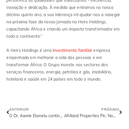
personifica as qualidades que valorizamos - excelência,
inovação e dedicação. À medida que entramos no nosso
décimo quinto ano, a sua liderança irá ajudar-nos a navegar
na próxima fase da nossa jornada na Heirs Holdings,
capacitando África e criando um impacto transformador em
todo o continente.”
A Heirs Holdings é uma
investimento familiar
empresa
empenhada em melhorar a vida das pessoas e em
transformar África. O Grupo investe nos sectores dos
serviços financeiros, energia, petróleo e gás, imobiliário,
hotelaria e saúde em 24 países em todo o mundo.
ANTERIOR
PRÓXIMO
O Dr. Awele Elumelu continua a inspirar: Maratonas e marcos históricos
Afriland Properties Plc. Nomeia Azubike Emodi como Diretora-Geral/CEO