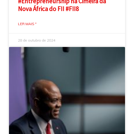
#Entrepreneurship na Cimeira da
Nova África do FII #FII8
LER MAIS "
28 de outubro de 2024