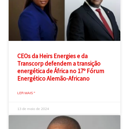
CEOs da Heirs Energies e da
Transcorp defendem a transição
energética de África no 17º Fórum
Energético Alemão-Africano
LER MAIS "
13 de maio de 2024