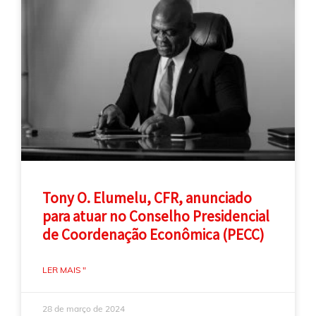
Tony O. Elumelu, CFR, anunciado
para atuar no Conselho Presidencial
de Coordenação Econômica (PECC)
LER MAIS "
28 de março de 2024