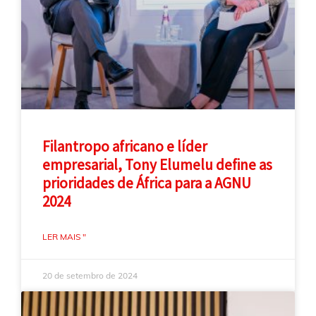
Filantropo africano e líder
empresarial, Tony Elumelu define as
prioridades de África para a AGNU
2024
LER MAIS "
20 de setembro de 2024