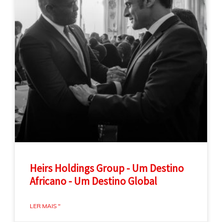
Heirs Holdings Group - Um Destino
Africano - Um Destino Global
LER MAIS "