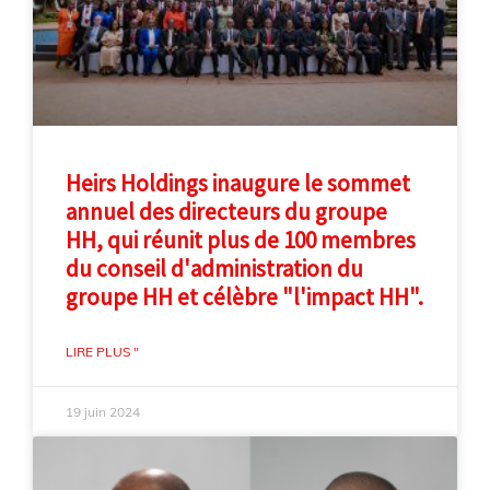
Heirs Holdings inaugure le sommet
annuel des directeurs du groupe
HH, qui réunit plus de 100 membres
du conseil d'administration du
groupe HH et célèbre "l'impact HH".
LIRE PLUS "
19 juin 2024