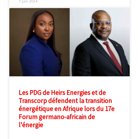
7 juin 2024
Les PDG de Heirs Energies et de
Transcorp défendent la transition
énergétique en Afrique lors du 17e
Forum germano-africain de
l'énergie