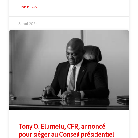
LIRE PLUS "
3 mai 2024
Tony O. Elumelu, CFR, annoncé
pour siéger au Conseil présidentiel