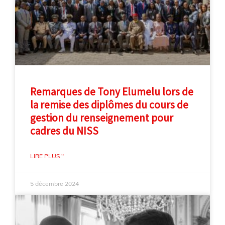
Remarques de Tony Elumelu lors de
la remise des diplômes du cours de
gestion du renseignement pour
cadres du NISS
LIRE PLUS "
5 décembre 2024