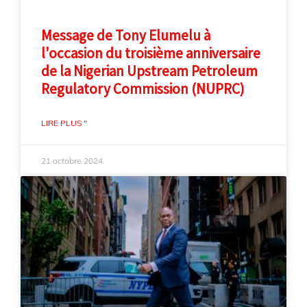
Message de Tony Elumelu à
l'occasion du troisième anniversaire
de la Nigerian Upstream Petroleum
Regulatory Commission (NUPRC)
LIRE PLUS "
21 octobre 2024