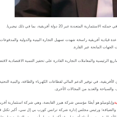
عددة عبر 20 دولة أفريقية، بما في ذلك نيجيريا.
قاعدة قيادية أفريقية راسخة شهدت تسهيل التجارة البينية والدولية والمدفوعات 
الجهات المانحة عبر القارة.
ع الرئيسية والمعاملات التجارية القادرة على تحفيز التنمية الاقتصادية لاقتصا
لأفريقية، في توفير الدعم المالي لقطاعات الكهرباء والطاقة، والبنية التحتي
 والسياحة والعديد من المجالات الأخرى.
ة
وإيلوميلو هو أيضًا مؤسس شركة هيرز القابضة، وهي شركة استثمارية أفريق
رات والضيافة؛ ورئيس مجلس إدارة شركة ترانس كورب بي إل سي، أكبر تكتل في
مال في جميع أنحاء أفريقيا، وقد أكد باستمرار أن بصمته التجارية تعلو ع