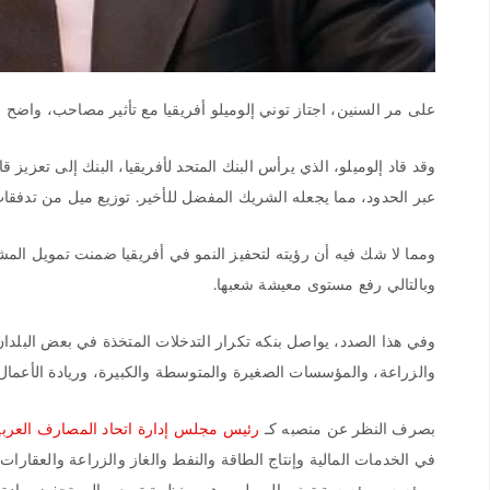
على مر السنين، اجتاز توني إلوميلو أفريقيا مع تأثير مصاحب، واضح في حملته الاستثمارية المت
وقد قاد إلوميلو، الذي يرأس البنك المتحد لأفريقيا، البنك إلى تعزيز 
عبر الحدود، مما يجعله الشريك المفضل للأخير. توزيع ميل من تدفقات 
ومما لا شك فيه أن رؤيته لتحفيز النمو في أفريقيا ضمنت تمويل المشاري
وبالتالي رفع مستوى معيشة شعبها.
وفي هذا الصدد، يواصل بنكه تكرار التدخلات المتخذة في بعض البلدان ا
والزراعة، والمؤسسات الصغيرة والمتوسطة والكبيرة، وريادة الأعمال،
بصرف النظر عن منصبه كـ
رئيس مجلس إدارة اتحاد المصارف العربي
في الخدمات المالية وإنتاج الطاقة والنفط والغاز والزراعة والعقا
ومؤسس مؤسسة توني إلوميلو، وهي منظمة تسعى إلى تحفيز ريادة الأع