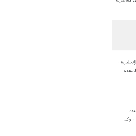
لة ناطقة بالفرنسية و9 دول ناطقة باللغة الإنجليزية -
لمتحدة
عدة
 - وكل