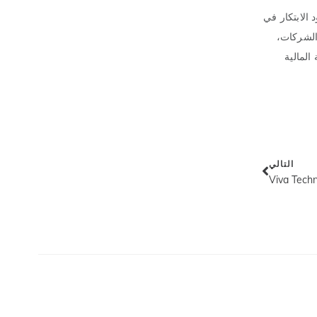
لمدير العام لمجموعة البنك، أوليفر ألاوبا، عن مآثر البنك التي يحسد عليها في أفريقيا، مشيرًا إلى أن UBA يقود الابتكار في
الشركات،
ة المالية
التالي