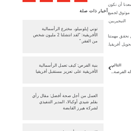
عدنا أن نكون
أخبار ذات صلة
 موثوق لجميع
النيجيريين.
توني إيلوميلو، مخترع الرأسمالية
الأفريقية: “لقد انتشلنا 2 مليون شخص
ائية. جميعنا في شركة Heirs Holdings نثني عليكم ونحن نحقق مهمتنا
من الفقر.”
حويل أفريقيا.
بنية الفرص: كيف تعمل الرأسمالية
التالي
الأفريقية على تعزيز مستقبل أفريقيا
له الفرصة...
العمل من أجل صحة أفضل: مقال رأي
بقلم شيدي أوكبالا، المدير التنفيذي
لشركة هيرز القابضة