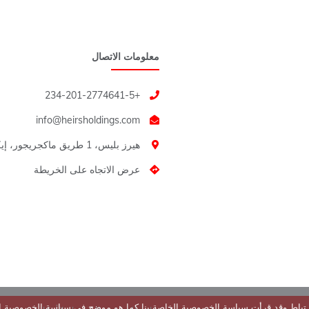
معلومات الاتصال
+234-201-2774641-5
هيرز بليس، 1 طريق ماكجريجور، إيكويي Lagos
عرض الاتجاه على الخريطة
لارتباط وقد قرأت سياسة الخصوصية الخاصة بنا كما هو موضح في سياسة الخصوصية ال