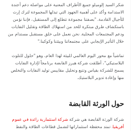
شكر السيد إلوميلو جميع الأطراف المعنية على مواصلة دعم أجندة
الاستدامة وأكد على أهمية الجهود التي تبذلها المجموعة لترك إرث
للأجيال القادمة. "بصفتنا مجموعة تتطلع إلى المستقبل، فإننا نؤمن
باستكشاف طرق مبتكرة للحد من استهلاك الطاقة وتقليل النفايات
ودعم المجتمعات المحلية. نحن نعمل على خلق مستقبل مستدام من
خلال التأثير الإيجابي على مجتمعاتنا وبيئتنا وكوكبنا."
تماشياً مع محور اليوم العالمي للبيئة لهذا العام، وهو "حلول للتلوث
البلاستيكي"، أطلقت شركة هيرز القابضة برنامجاً لإدارة النفايات
يسمح للشركة بقياس وتتبع وتحليل مقاييس توليد النفايات والتخلص
منها وإعادة تدوير البلاستيك.
حول الورثة القابضة
شركة الورثة القابضة هي شركة
شركة استثمارية رائدة في عموم
أفريقيا
. تمتد محفظة استثماراتها لتشمل قطاعات الطاقة والنفط