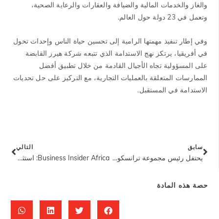
والغاز والخدمات المالية والضيافة والعقارات والرعاية الصحية،
وتعمل في 23 دولة حول العالم.
وفي إطار تنفيذ مهمتها الرامية إلى تحسين حياة الناس وإحداث تحول
في أفريقيا، يرتكز نهج الاستدامة الذي تتبعه شركة هيرز القابضة
على المسؤولية تجاه الأجيال القادمة من خلال تطبيق أفضل
الممارسات المتعلقة بالعمليات التجارية، مع التركيز على حل تحديات
الاستدامة في المستقبل.
سابق
التالي
يحتفل رئيس مجموعة ترانسكورب توني إلوميلو بيوم البيئة العالمي بزراعة شجرة رمزية في فندق ترانسكورب هيلتون أبوجا
Business Insider Africa: استثمار توني إلوميلو عبر أفريقيا وتأثير الأعمال
حصة هذه المادة