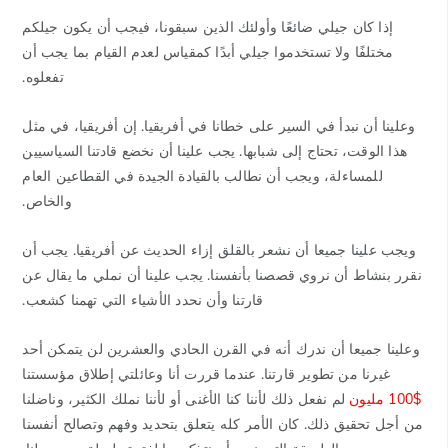
إذا كان جيلي ضائعًا وأولئك الذين سبقونا، فيجب أن يكون جيلكم
مختلفًا ولا تستخدموا جيلي أبدًا كمقياس لعدم القيام بما يجب أن
تفعلوه.
وعلينا أن نبدأ في السير على خطانا في أفريقيا. إن أفريقيا، في مثل
هذا الوقت، تحتاج إلى شبابها. يجب علينا أن نخضع قادتنا السياسيين
للمساءلة، ويجب أن نطالب بالقيادة الجيدة في القطاعين العام
والخاص.
ويجب علينا جميعا أن نشعر بالقلق إزاء الحديث عن أفريقيا. يجب أن
نقرر بنشاط أن نروي قصصنا بأنفسنا. يجب علينا أن نملي ما يقال عن
قارتنا وأن نحدد الأشياء التي تهمنا كشعب.
وعلينا جميعا أن ندرك أنه في القرن الحادي والعشرين لن يتمكن أحد
غيرنا من تطوير قارتنا. عندما قررت أنا وعائلتي إطلاق مؤسستنا
$100 مليون
لم نفعل ذلك لأننا كنا الأغنى أو لأننا نملك الكثير، وناضلنا
من أجل تحقيق ذلك. كان الأمر كله يتعلق بتحديد وفهم وتصالح أنفسنا