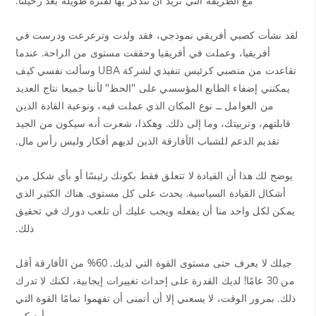
مع الطريقة التي نريد أن نتذكر بها لفترة طويلة بعد رحيلنا.
لقد نشأت كصبي أفريقي نموذجي، فقد ولدت وترعرعت ودرست في
أفريقيا، وعملت في أفريقيا وحققت مستوى من الراحة. عندما
تقاعدت من منصبي كرئيس تنفيذي لشركة UBA وسألت نفسي كيف
يمكنني إضفاء الطابع المؤسسي على "الحظ" لأننا جميعا نتاج العديد
من العوامل ــ نوع المكان الذي عملت فيه، ونوعية القادة الذين
قابلتهم، وتربيتك، وما إلى ذلك. وهكذا، شعرت أنه سيكون من الجيد
تقديم الدعم للشباب الأفارقة الذين لديهم أفكار وليس رأس مال.
يوضح لك هذا أن القيادة لا تتعلق فقط بكونك رئيسًا أو بأي شكل من
أشكال القيادة السياسية. يحدث على كل مستوى. هناك الكثير الذي
يمكن لكل واحد منا أن يفعله ويجب عليك أن تلعب دورك في تحقيق
ذلك.
جيلك لا يعرف حتى مستوى القوة التي لديك. 60% من الأفارقة أقل
من 30 عامًا! لديك القدرة على إحداث تغييرات إيجابية، لكنك لا تدرك
ذلك. بمرور الوقت، لا يسعني إلا أن أتمنى أن تفهموا تمامًا القوة التي
بين أيديكم.