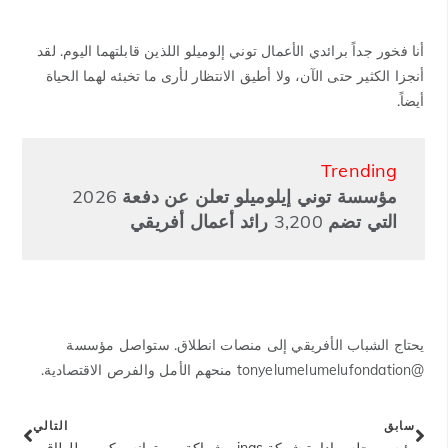
أنا فخور جداً برائدي الأعمال توني إلوميلو اللذين قابلتهما اليوم. لقد
أنجزا الكثير حتى الآن، ولا أطيق الانتظار لأرى ما تخبئه لهما الحياة
أيضاً.
Trending
مؤسسة توني إيلوميلو تعلن عن دفعة 2026
التي تضم 3,200 رائد أعمال أفريقي
يحتاج الشباب الأفريقي إلى منصات انطلاق. ستواصل مؤسسة
@tonyelumelumelufondation منحهم الأمل والفرص الاقتصادية.
سابق
التالي
رئيس مجلس إدارة شركة Heirs Holdings، توني أو. إلوميلو يتقاعد من منصب المدير غير التنفيذي للاتحاد الآسيوي لكرة القدم
شراكة بين ترانس كورب للطاقة وجامعة كوفنانت وإنجي لتوليد الطاقة الشمسية