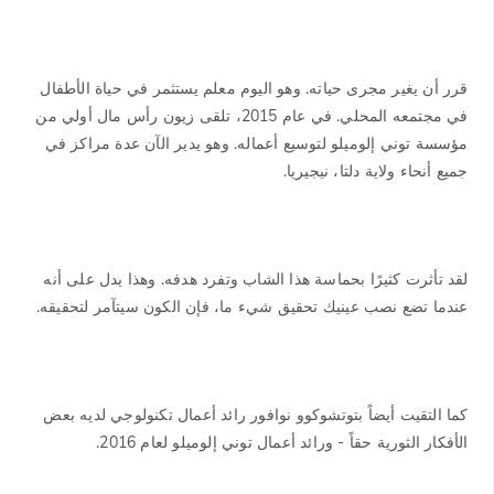
قرر أن يغير مجرى حياته. وهو اليوم معلم يستثمر في حياة الأطفال
في مجتمعه المحلي. في عام 2015، تلقى زيون رأس مال أولي من
مؤسسة توني إلوميلو لتوسيع أعماله. وهو يدير الآن عدة مراكز في
جميع أنحاء ولاية دلتا، نيجيريا.
لقد تأثرت كثيرًا بحماسة هذا الشاب وتفرد هدفه. وهذا يدل على أنه
عندما تضع نصب عينيك تحقيق شيء ما، فإن الكون سيتآمر لتحقيقه.
كما التقيت أيضاً بتوتشوكوو نوافور رائد أعمال تكنولوجي لديه بعض
الأفكار الثورية حقاً - ورائد أعمال توني إلوميلو لعام 2016.