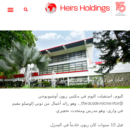
فبراير 14, 2017
اثنان من رواد أعمال توني إلوميلو التقيتهما مؤخراً وألهماني
اليوم، استقبلت اليوم في مكتبي زيون أوشيوبوجي
@theacademicmentor_، وهو رائد أعمال من توني إلوميلو مقيم
في واري، وهو مدرس ومتحدث تحفيزي.
قبل 10 سنوات كان زيون خادماً في المنزل.