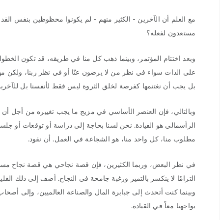
مع العلم أن الآخرين - الكثير منهم - لم يكونوا محظوظين بنفس القد
مستعدون لفعله؟
وبعد اختتام المؤتمر، وبينما ذهب كل منا في طريقه، قد تكون الخطوا
على الذات سواء في نظر من لا يرضون عنّا أو في نظر ربنا، ولكن مهما
بل يجب أن نغتنمها كفرصة لخلق الثروة ليس فقط لأنفسنا بل للآخرين 
وبالتالي، فإن العنصر الأساسي في مزيج ما يجب تغييره من أجل أن تؤث
الرأسمالي هو القيادة. نحن لسنا بحاجة إلى دراسة أو توقعات أو جل
مطلوب منا، كل واحد منا، هو الشجاعة في العمل. أن نقود.
في نظر البعض، وربما الكثيرين، فإن قصة نجاحي هي قصة نجاح مستحيل
التزامًا لا ينكسر بالتميز ورغبة جامحة في النجاح. أضف إلى ذلك ال
وبينما كنت أتحدث إلى جبابرة المال والصناعة العالميين، وإلى أصحاب
يواجهنا معاً في القيادة.