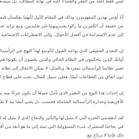
ليس فقط للحد من الفقر والقضاء عليه في نهاية المطاف، بل سيسعى أي
أنا أؤمن بهذين المفهومين، وذلك في المقام الأول لأنهما يعكسان قي
من حقيقة أن الكثيرين ما زالوا يعتبرونهما غير تقليديين. ومع تزايد 
إلى عدم الاستدامة في أفضل الأحوال، وإلى الاضطرابات الاجتماعية وال
إن التحدي الحقيقي الذي يواجه القبول الأوسع لهذا النهج في الرأسما
أولئك الذين يتحكمون في النظام الحالي والذين يخشون أن يكونوا هم
تغيير نظامنا الرأسمالي بمفردها. وبالمثل، لا يمكن الانتقال إلى نظا
دون اتفاق بين القطاعات أيضًا. فعلى سبيل المثال، يجب على قطاع الأ
إن إحداث هذا النوع من التغيير الذي نأمل جميعًا أن نكون جزءًا منه ي
الأفريقية وجدارة الرأسمالية الشاملة فحسب، بل يعني أيضًا نية لا ت
لقد أدهشتني الخبرة التي لا مثيل لها والتأثير والنجاح الذي لا مثيل له 
في نجاحنا المشترك عبء المسؤولية التي تمتد إلى ما هو أبعد من أقاربن
ذلك فإننا لا نرتاح مع