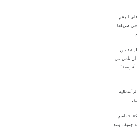
على الرغم
 في طريقها
.
اتية بين
 أن تأمل في
أفريقية"
لرأسمالية
ة.
ننا نتقاسم
 جميعًا، ومع