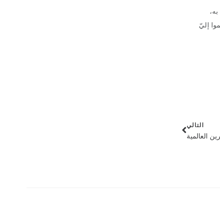
به،
ا إليّ
التالي
ن العالمية