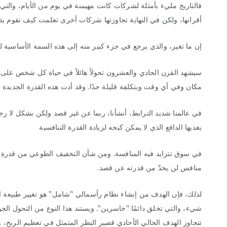
فالتاريخ مليء بأمثلة لشركات كانت مهيمنة في يوم من الأيام، والتي 
أقرانها، ولكن في النهاية تجاوزتها شركات أخرى تعلمت كيف تقوم 
إن ما تغير، والذي يرجع في جزء كبير منه إلى هذه السمة الأساسية لل
سيشهد القرن الحادي والعشرون تحولاً هائلاً في حياة كل شخص على ه
مكان وفي أي وقت وبتكلفة قليلة جدًا. وقد أدت هذه القدرة الجديدة إ
في عالمنا شديد الترابط، أنشأنا، ربما عن غير قصد ولكن بشكل لا رجع
يغذيها الدافع الذي لا يمكن كبحه لزيادة القدرة التنافسية
في سوق تتزايد فيه المنافسة. ومن شأن التخفيف الطوعي من قدرة ال
منافس لن يحدّ من قدرته عن قصد.
لذلك، فإن الهدف من إنشاء نظام رأسمالي "شامل" هو تغيير طبيعة الر
شيء، والتي تخلق دائمًا "خاسرين". ويستند هذا النوع من التحول 
تتجاوز الهدف الحالي الأحادي قصير النظر المتمثل في تعظيم الربح، وه