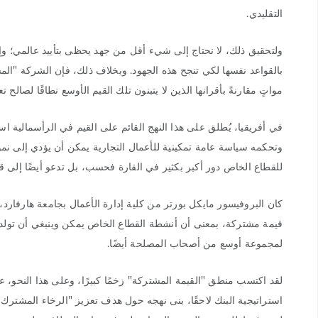
التقليدي.
ولتحقيق ذلك، لا نحتاج إلى شيء أقل من جهد يحظى بتأييد عالمي؛ وإج
بالقواعد نفسها لكي تنجح هذه الجهود. وبخلاف ذلك، فإن الشركة "ال
مواتٍ مقارنةً بأقرانها الذين لا يتبنون تلك القيم الأوسع نطاقًا لصال
في أفريقيا، يُطلق على هذا النهج القائم على القيم في الرأسمالية ا
وتحكمه سياسة عامة تمكينية للأعمال التجارية يمكن أن يؤدي إلى نمو ا
للقطاع الخاص دور أكبر بكثير في القارة فحسب، بل تدعو أيضًا إلى ق
كان البروفيسور مايكل بورتر من كلية إدارة الأعمال بجامعة هارفارد،
قيمة مشتركة، بمعنى أن أنشطة القطاع الخاص يمكن وينبغي أن تولد ع
لمجموعة أوسع من أصحاب المصلحة أيضًا.
استراتيجية البنك لاحقًا، بنى نهجه حول هدف تعزيز "الرخاء المشترك"