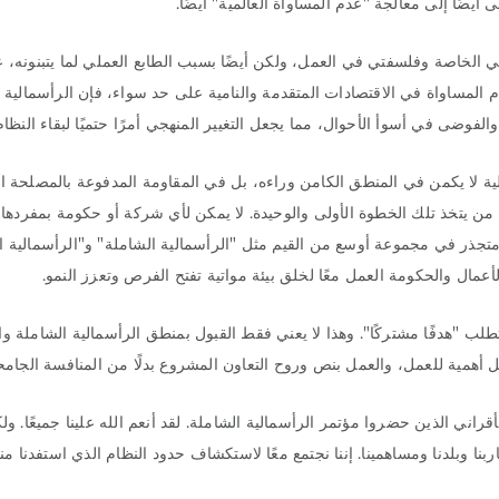
ضًا إلى معالجة "عدم المساواة العالمية" أيضًا.
مي الخاصة وفلسفتي في العمل، ولكن أيضًا بسبب الطابع العملي لما يتبنونه، 
عدم المساواة في الاقتصادات المتقدمة والنامية على حد سواء، فإن الرأسمالية
فوضى في أسوأ الأحوال، مما يجعل التغيير المنهجي أمرًا حتميًا لبقاء النظام
لية لا يكمن في المنطق الكامن وراءه، بل في المقاومة المدفوعة بالمصلحة الذ
 من يتخذ تلك الخطوة الأولى والوحيدة. لا يمكن لأي شركة أو حكومة بمفردها
م متجذر في مجموعة أوسع من القيم مثل "الرأسمالية الشاملة" و"الرأسمالية ال
عمال والحكومة العمل معًا لخلق بيئة مواتية تفتح الفرص وتعزز النمو.
تطلب "هدفًا مشتركًا". وهذا لا يعني فقط القبول بمنطق الرأسمالية الشاملة وا
قل أهمية للعمل، والعمل بنص وروح التعاون المشروع بدلًا من المنافسة الجامح
لأقراني الذين حضروا مؤتمر الرأسمالية الشاملة. لقد أنعم الله علينا جميعًا. ولك
ا وبلدنا ومساهمينا. إننا نجتمع معًا لاستكشاف حدود النظام الذي استفدنا منه