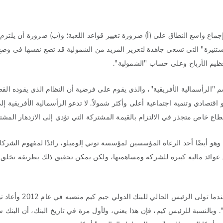
ماع واسع النطاق على (أ) ضرورة تغيير قواعد اللعبة؛ و(ب) ضرورة أن يلتزم 
مستنيرة" التي تسعى جاهدة لتعزيز المزيد من الشمولية قد تضع نفسها في وضع
ح تعظيم الأرباح وعلى حساب "الشمولية".
سم "الرأسمالية الأفريقية"، والذي يقوم على فرضية أن النظام الذي يقوده الق
قتصادي وتنمية اجتماعية أعلى وأكثر شمولاً. لا تدعو الرأسمالية الأفريقية إل
طاع خاص متجذر في الالتزام بالقيمة المشتركة التي تؤدي إلى الازدهار المشت
 وهو أيضًا أحد الرعاة المؤسسين لمؤسسة توني إلوميلو، رائدًا لمفهوم الشرك
وائد مالية كبيرة للشركة ومساهميها، ولكن يمكن تحقيق ذلك بطريقة تخلق أ
لقد اكتسب منطق "القيمة المشتركة" زخمًا كبيرًا، وعلى هذا النحو، عندما تولى الرئيس الحال
. وبالنسبة للرئيس كيم، فإن هذا يعني، ولأول مرة في تاريخ البنك، أن البنك 