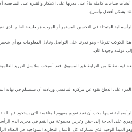
أنشأت صناعات كاملة بناءً على قدرتها على الابتكار والقدرة على المنافسة أك
بذلك بشكل أفضل وأسرع.
رأسمالية المتمثلة في التحسين المستمر أو الموت، هو طبيعة العالم الذي نعي
ذا الكوكب تقريبًا - وهو قدرتنا على التواصل وتبادل المعلومات مع أي شخ
لى عولمة وجودنا الآن.
ة فيه، نظامًا من الترابط غير المسبوق. فقد أصبحت سلاسل التوريد العالمية ع
مرء على الدفاع بقوة عن مركزه التنافسي وزيادته أن يستسلم في نهاية ال
أسمالية نفسها. يجب أن نعيد تقويم مفهوم المنافسة التي يستحوذ فيها الفائ
الجوهري على الحاجة إلى حقن وغرس مجموعة من القيم في مجرى الدم الرأسم
و المبدأ الوحيد الذي تتشاركه كل الأعمال التجارية النموذجية في النظام الر