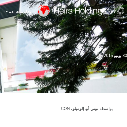
معلومات عنا
30 يونيو 2015
بواسطة
توني أو. إلوميلو، CON