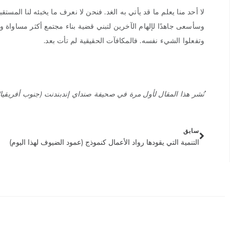
لا أحد منا يعلم ما قد يأتي به الغد. فنحن لا نعرف ما يخبئه لنا المستق
وسأسعى جاهدًا لإلهام الآخرين لتبني قضية بناء مجتمع أكثر مساواة و
وتفعلوا الشيء نفسه. فالمكافآت الحقيقية لم تأت بعد.
نُشر هذا المقال لأول مرة في صحيفة صنداي إندبندنت (جنوب أفريقيا) في 28 يونيو
سابق
التنمية التي يقودها رواد الأعمال كنموذج (عمود الضيوف لهذا اليوم)