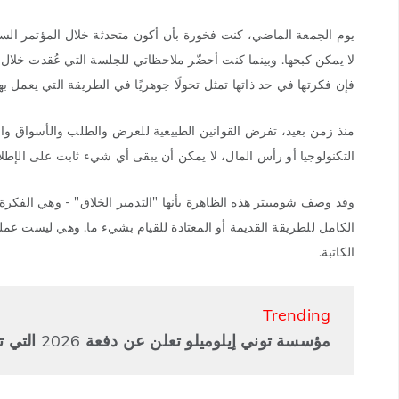
يوم الجمعة الماضي، كنت فخورة بأن أكون متحدثة خلال المؤتمر السنو
لا يمكن كبحها. وبينما كنت أحضّر ملاحظاتي للجلسة التي عُقدت خلال 
فإن فكرتها في حد ذاتها تمثل تحولًا جوهريًا في الطريقة التي يعمل بها 
منذ زمن بعيد، تفرض القوانين الطبيعية للعرض والطلب والأسواق وال
التكنولوجيا أو رأس المال، لا يمكن أن يبقى أي شيء ثابت على الإطلا
وقد وصف شومبيتر هذه الظاهرة بأنها "التدمير الخلاق" - وهي الفكرة
الكامل للطريقة القديمة أو المعتادة للقيام بشيء ما. وهي ليست عملية
الكاتبة.
Trending
مؤسسة توني إيلوميلو تعلن عن دفعة 2026 التي تضم 3,200 رائد أعمال أفريقي