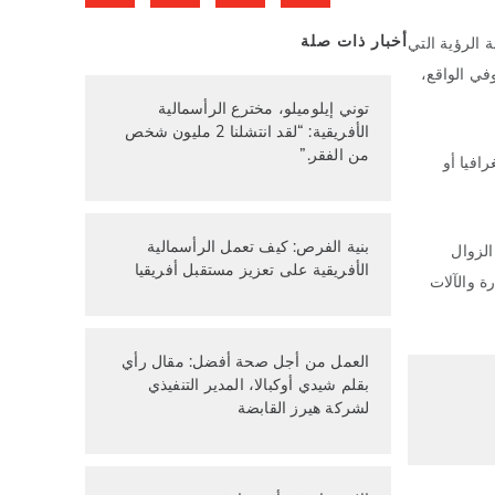
أخبار ذات صلة
 الرؤية التي
في الواقع،
توني إيلوميلو، مخترع الرأسمالية
الأفريقية: “لقد انتشلنا 2 مليون شخص
من الفقر.”
افيا أو
بنية الفرص: كيف تعمل الرأسمالية
الزوال
الأفريقية على تعزيز مستقبل أفريقيا
ة والآلات
العمل من أجل صحة أفضل: مقال رأي
بقلم شيدي أوكبالا، المدير التنفيذي
لشركة هيرز القابضة